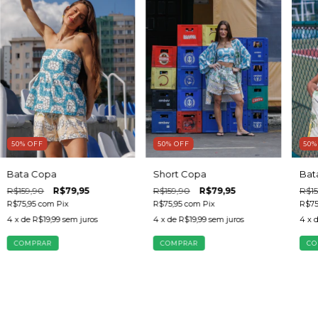
50
%
OFF
50
%
OFF
50
Bata Copa
Short Copa
Bat
R$159,90
R$79,95
R$159,90
R$79,95
R$15
R$75,95
com
Pix
R$75,95
com
Pix
R$75
4
x de
R$19,99
sem juros
4
x de
R$19,99
sem juros
4
x 
COMPRAR
COMPRAR
CO