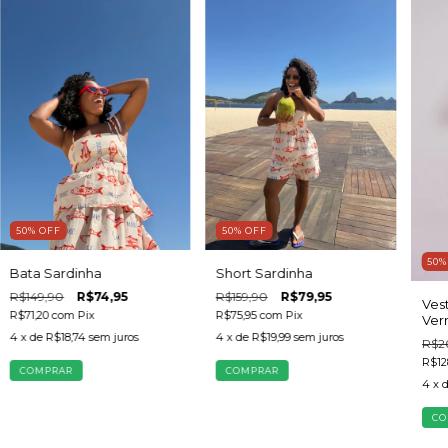
50
%
OFF
50
%
OFF
50
Bata Sardinha
Short Sardinha
R$149,90
R$74,95
R$159,90
R$79,95
Ves
R$71,20
com
Pix
R$75,95
com
Pix
Ver
4
x de
R$18,74
sem juros
4
x de
R$19,99
sem juros
R$2
R$12
COMPRAR
COMPRAR
4
x 
CO