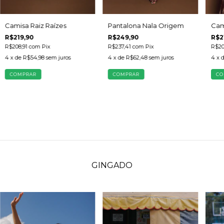
Camisa Raiz Raízes
Cam
Pantalona Nala Origem
R$219,90
R$2
R$249,90
R$208,91
com
Pix
R$20
R$237,41
com
Pix
4
x de
R$54,98
sem juros
4
x 
4
x de
R$62,48
sem juros
COMPRAR
CO
COMPRAR
GINGADO