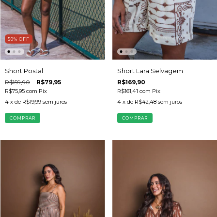
50
%
OFF
Short Postal
Short Lara Selvagem
R$159,90
R$79,95
R$169,90
R$75,95
com
Pix
R$161,41
com
Pix
4
x de
R$19,99
sem juros
4
x de
R$42,48
sem juros
COMPRAR
COMPRAR