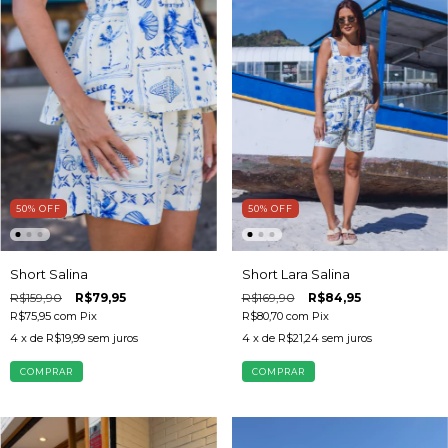
50
%
OFF
50
%
OFF
Short Lara Salina
Short Salina
R$169,90
R$84,95
R$159,90
R$79,95
R$80,70
com
Pix
R$75,95
com
Pix
4
x de
R$21,24
sem juros
4
x de
R$19,99
sem juros
COMPRAR
COMPRAR