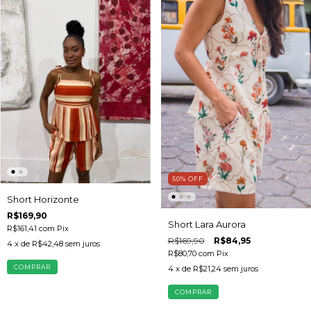
50
%
OFF
Short Horizonte
R$169,90
Short Lara Aurora
R$161,41
com
Pix
R$169,90
R$84,95
4
x de
R$42,48
sem juros
R$80,70
com
Pix
COMPRAR
4
x de
R$21,24
sem juros
COMPRAR