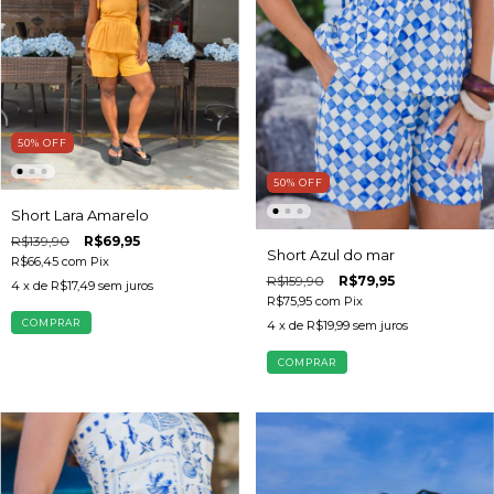
50
%
OFF
50
%
OFF
Short Lara Amarelo
R$139,90
R$69,95
Short Azul do mar
R$66,45
com
Pix
R$159,90
R$79,95
4
x de
R$17,49
sem juros
R$75,95
com
Pix
COMPRAR
4
x de
R$19,99
sem juros
COMPRAR