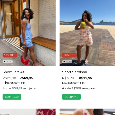
50
%
OFF
50
%
OFF
Short Lara Azul
Short Sardinha
R$139,90
R$69,95
R$159,90
R$79,95
R$66,45
com
Pix
R$75,95
com
Pix
4
x de
R$17,49
sem juros
4
x de
R$19,99
sem juros
COMPRAR
COMPRAR