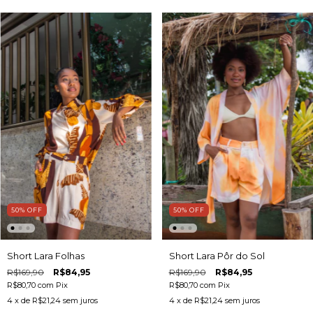
50
%
OFF
50
%
OFF
Short Lara Folhas
Short Lara Pôr do Sol
R$169,90
R$84,95
R$169,90
R$84,95
R$80,70
com
Pix
R$80,70
com
Pix
4
x de
R$21,24
sem juros
4
x de
R$21,24
sem juros