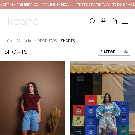
A COMPRA: BEMVINDA
FRETE GRÁTIS PARA TODO BRASIL ACIMA R$299
A
0
Início
.
Ver tudo em PRODUTOS
.
SHORTS
SHORTS
FILTRAR