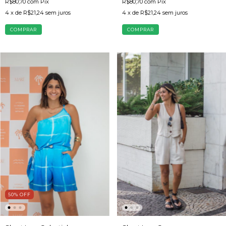
R$80,70
com
Pix
R$80,70
com
Pix
4
x de
R$21,24
sem juros
4
x de
R$21,24
sem juros
COMPRAR
COMPRAR
50
%
OFF