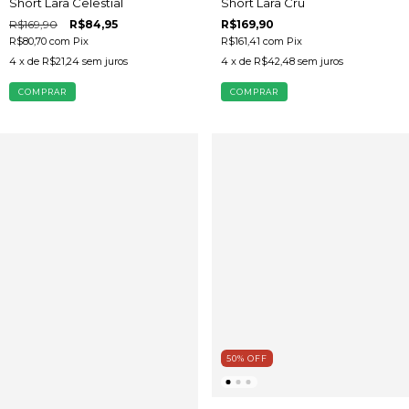
Short Lara Celestial
Short Lara Cru
R$169,90
R$84,95
R$169,90
R$80,70
com
Pix
R$161,41
com
Pix
4
x de
R$21,24
sem juros
4
x de
R$42,48
sem juros
COMPRAR
COMPRAR
50
%
OFF