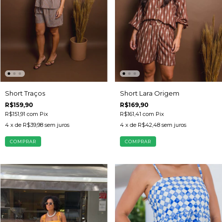
Short Traços
Short Lara Origem
R$159,90
R$169,90
R$151,91
com
Pix
R$161,41
com
Pix
4
x de
R$39,98
sem juros
4
x de
R$42,48
sem juros
COMPRAR
COMPRAR