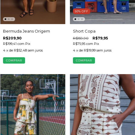
50
%
OFF
Bermuda Jeans Origem
Short Copa
R$209,90
R$159,90
R$79,95
R$199,41
com
Pix
R$75,95
com
Pix
4
x de
R$52,48
sem juros
4
x de
R$19,99
sem juros
COMPRAR
COMPRAR