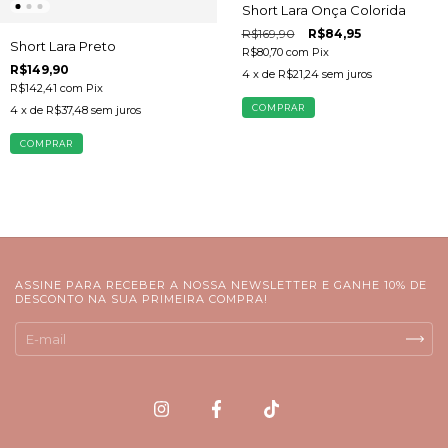
Short Lara Onça Colorida
R$169,90
R$84,95
Short Lara Preto
R$80,70
com
Pix
R$149,90
4
x de
R$21,24
sem juros
R$142,41
com
Pix
COMPRAR
4
x de
R$37,48
sem juros
COMPRAR
ASSINE PARA RECEBER A NOSSA NEWSLETTER E GANHE 10% DE
DESCONTO NA SUA PRIMEIRA COMPRA!