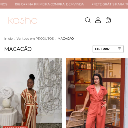
10% OFF NA PRIMEIRA COMPRA: BEMVINDA
FRETE GRÁTIS PARA TODO BRAS
0
Início
.
Ver tudo em PRODUTOS
.
MACACÃO
MACACÃO
FILTRAR