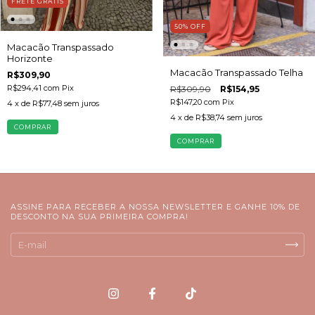
FRETE GRÁTIS
50
%
OFF
Macacão Transpassado
Horizonte
Macacão Transpassado Telha
R$309,90
R$294,41
com
Pix
R$309,90
R$154,95
R$147,20
com
Pix
4
x de
R$77,48
sem juros
4
x de
R$38,74
sem juros
COMPRAR
COMPRAR
ASSINE PARA RECEBER A NOSSA NEWSLETTER E GANHE 10% DE
DESCONTO NA SUA PRIMEIRA COMPRA!