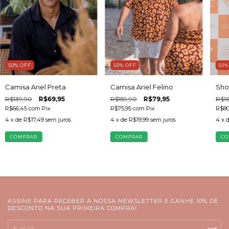
50
%
OFF
50
50
%
OFF
Camisa Ariel Felino
Shor
Camisa Ariel Preta
R$159,90
R$79,95
R$16
R$139,90
R$69,95
R$75,95
com
Pix
R$80
R$66,45
com
Pix
4
x de
R$19,99
sem juros
4
x 
4
x de
R$17,49
sem juros
COMPRAR
CO
COMPRAR
ASSINE PARA RECEBER A NOSSA NEWSLETTER E GANHE 10% DE
DESCONTO NA SUA PRIMEIRA COMPRA!