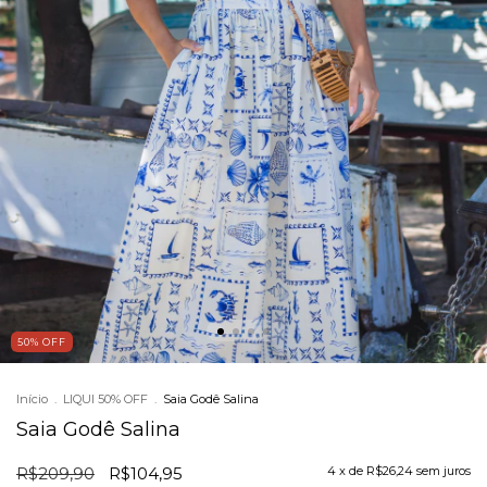
50
%
OFF
Início
.
LIQUI 50% OFF
.
Saia Godê Salina
Saia Godê Salina
R$209,90
R$104,95
4
x de
R$26,24
sem juros