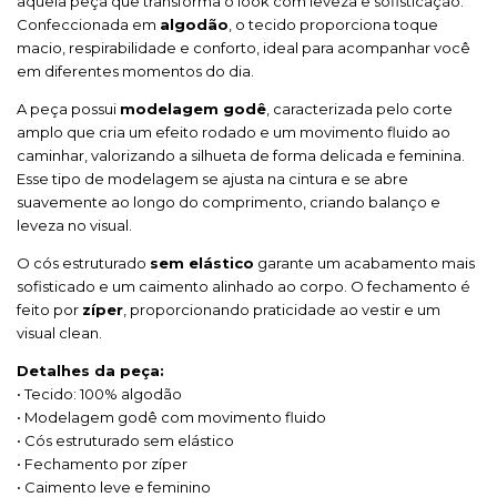
aquela peça que transforma o look com leveza e sofisticação.
Confeccionada em
algodão
, o tecido proporciona toque
macio, respirabilidade e conforto, ideal para acompanhar você
em diferentes momentos do dia.
A peça possui
modelagem godê
, caracterizada pelo corte
amplo que cria um efeito rodado e um movimento fluido ao
caminhar, valorizando a silhueta de forma delicada e feminina.
Esse tipo de modelagem se ajusta na cintura e se abre
suavemente ao longo do comprimento, criando balanço e
leveza no visual.
O cós estruturado
sem elástico
garante um acabamento mais
sofisticado e um caimento alinhado ao corpo. O fechamento é
feito por
zíper
, proporcionando praticidade ao vestir e um
visual clean.
Detalhes da peça:
• Tecido: 100% algodão
• Modelagem godê com movimento fluido
• Cós estruturado sem elástico
• Fechamento por zíper
• Caimento leve e feminino