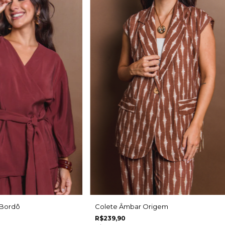
 Bordô
Colete Âmbar Origem
R$239,90