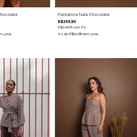
Pantalona Nala Chocolate
hocolate
R$259,90
R$246,91
com
Pix
4
x de
R$64,98
sem juros
m juros