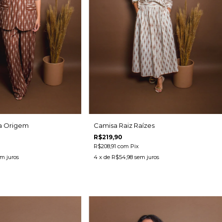
Camisa Raiz Raízes
a Origem
R$219,90
R$208,91
com
Pix
4
x de
R$54,98
sem juros
m juros