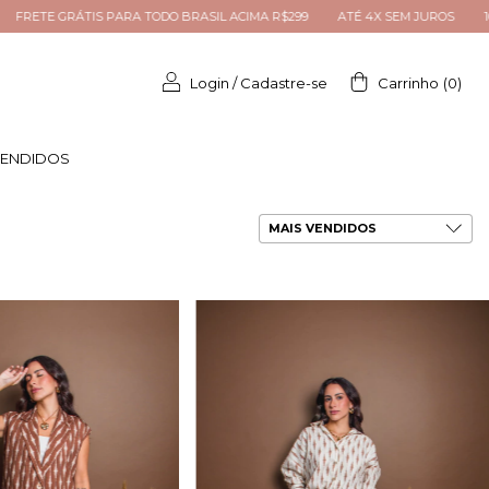
CIMA R$299
ATÉ 4X SEM JUROS
10% OFF NA PRIMEIRA COMPRA: BEMVI
Login
/
Cadastre-se
Carrinho
(
0
)
VENDIDOS