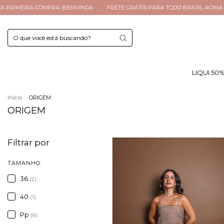
FRETE GRÁTIS PARA TODO BRASIL ACIMA R$299
ATÉ 4X SEM JUROS
10%
LIQUI 50
Início
.
ORIGEM
ORIGEM
Filtrar por
TAMANHO
36
(2)
40
(1)
Pp
(6)