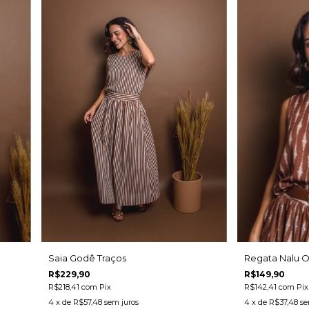
Saia Godê Traços
Regata Nalu 
R$229,90
R$149,90
R$218,41
com
Pix
R$142,41
com
Pix
4
x de
R$57,48
sem juros
4
x de
R$37,48
se