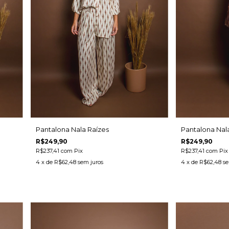
Pantalona Nala Raízes
Pantalona Nal
R$249,90
R$249,90
R$237,41
com
Pix
R$237,41
com
Pix
4
x de
R$62,48
sem juros
4
x de
R$62,48
se