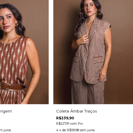
Origem
Colete Âmbar Traços
R$239,90
R$227,91
com
Pix
m juros
4
x de
R$59,98
sem juros