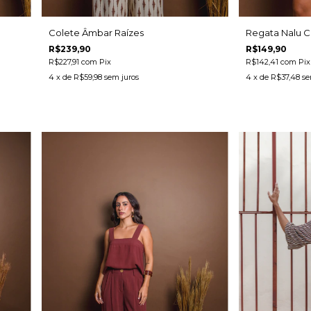
Colete Âmbar Raízes
Regata Nalu C
R$239,90
R$149,90
R$227,91
com
Pix
R$142,41
com
Pix
4
x de
R$59,98
sem juros
4
x de
R$37,48
se