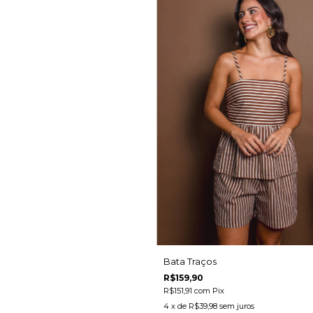
Bata Traços
R$159,90
R$151,91
com
Pix
4
x de
R$39,98
sem juros