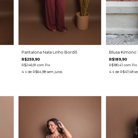
Pantalona Nala Linho Bordô
Blusa Kimono 
R$259,90
R$189,90
R$246,91
com
Pix
R$180,41
com
Pix
4
x de
R$64,98
sem juros
4
x de
R$47,48
se