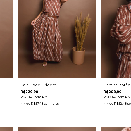
Saia Godê Origem
Camisa Botão
R$229,90
R$209,90
R$218,41
com
Pix
R$199,41
com
Pix
4
x de
R$57,48
sem juros
4
x de
R$52,48
se