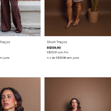
Short Traços
Traços
R$159,90
R$151,91
com
Pix
4
x de
R$39,98
sem juros
m juros