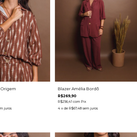
 Origem
Blazer Amélia Bordô
R$269,90
R$256,41
com
Pix
m juros
4
x de
R$67,48
sem juros