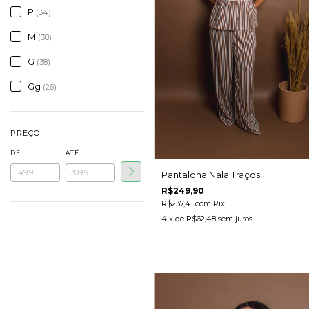
P
(34)
M
(38)
G
(38)
Gg
(26)
PREÇO
DE
ATÉ
Pantalona Nala Traços
R$249,90
R$237,41
com
Pix
4
x de
R$62,48
sem juros