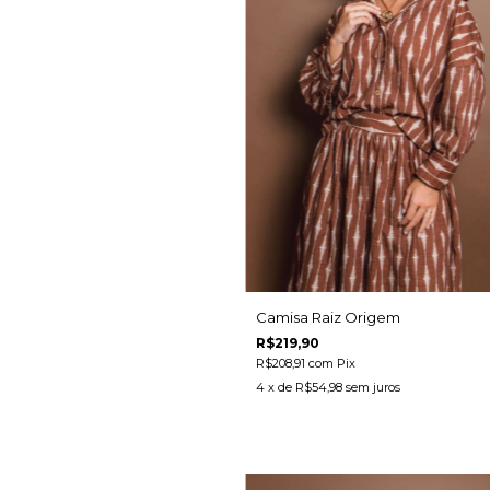
Camisa Raiz Origem
R$219,90
R$208,91
com
Pix
4
x de
R$54,98
sem juros