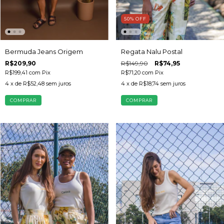
50
%
OFF
Bermuda Jeans Origem
Regata Nalu Postal
R$209,90
R$149,90
R$74,95
R$199,41
com
Pix
R$71,20
com
Pix
4
x de
R$52,48
sem juros
4
x de
R$18,74
sem juros
COMPRAR
COMPRAR