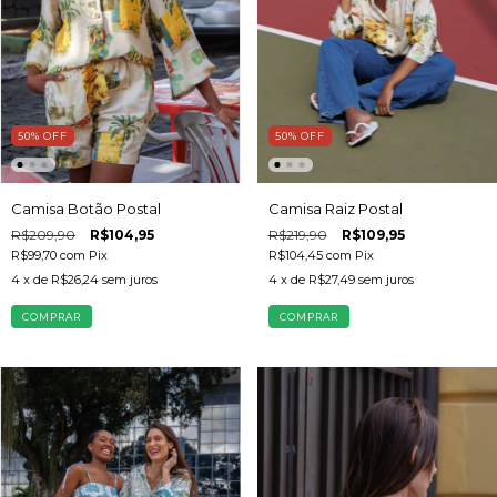
50
%
OFF
50
%
OFF
Camisa Raiz Postal
Camisa Botão Postal
R$219,90
R$109,95
R$209,90
R$104,95
R$104,45
com
Pix
R$99,70
com
Pix
4
x de
R$27,49
sem juros
4
x de
R$26,24
sem juros
COMPRAR
COMPRAR