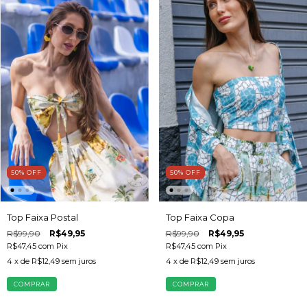
50
%
OFF
50
%
OFF
Top Faixa Postal
Top Faixa Copa
R$99,90
R$49,95
R$99,90
R$49,95
R$47,45
com
Pix
R$47,45
com
Pix
4
x de
R$12,49
sem juros
4
x de
R$12,49
sem juros
COMPRAR
COMPRAR