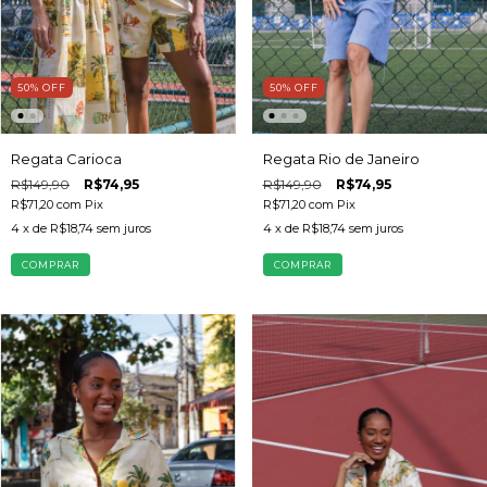
50
%
OFF
50
%
OFF
Regata Carioca
Regata Rio de Janeiro
R$149,90
R$74,95
R$149,90
R$74,95
R$71,20
com
Pix
R$71,20
com
Pix
4
x de
R$18,74
sem juros
4
x de
R$18,74
sem juros
COMPRAR
COMPRAR