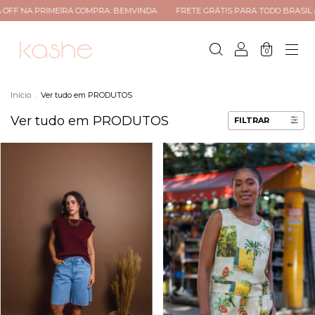
 COMPRA: BEMVINDA
FRETE GRÁTIS PARA TODO BRASIL ACIMA R$299
AT
0
Início
.
Ver tudo em PRODUTOS
Ver tudo em PRODUTOS
FILTRAR