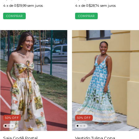
4
x de
R$19,99
sem juros
4
x de
R$28,74
sem juros
COMPRAR
COMPRAR
50
%
OFF
50
%
OFF
Saia Godê Postal
Vestido Tulipa Copa