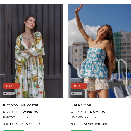
50
%
OFF
50
%
OFF
Bata Copa
Kimono Eva Postal
R$159,90
R$79,95
R$169,90
R$84,95
R$75,95
com
Pix
R$80,70
com
Pix
4
x de
R$19,99
sem juros
4
x de
R$21,24
sem juros