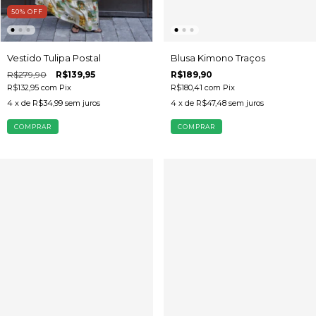
50
%
OFF
Blusa Kimono Traços
Vestido Tulipa Postal
R$189,90
R$279,90
R$139,95
R$180,41
com
Pix
R$132,95
com
Pix
4
x de
R$47,48
sem juros
4
x de
R$34,99
sem juros
COMPRAR
COMPRAR