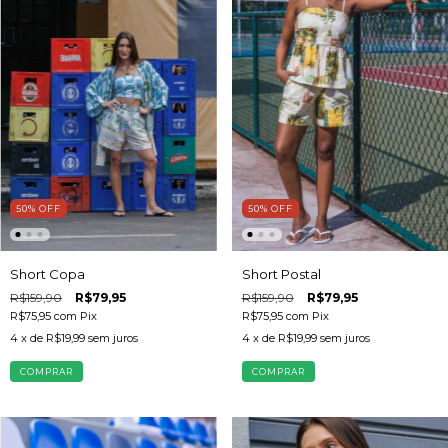
50
%
OFF
50
%
OFF
Short Copa
Short Postal
R$159,90
R$79,95
R$159,90
R$79,95
R$75,95
com
Pix
R$75,95
com
Pix
4
x de
R$19,99
sem juros
4
x de
R$19,99
sem juros
COMPRAR
COMPRAR