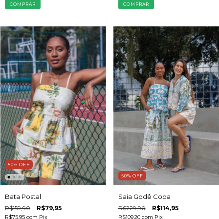
COMPRAR
COMPRAR
50
%
OFF
50
%
OFF
Bata Postal
Saia Godê Copa
R$159,90
R$79,95
R$229,90
R$114,95
R$75,95
com
Pix
R$109,20
com
Pix