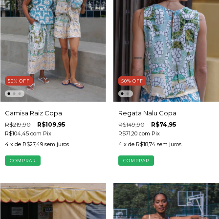
50
%
OFF
50
%
OFF
Camisa Raiz Copa
Regata Nalu Copa
R$219,90
R$109,95
R$149,90
R$74,95
R$104,45
com
Pix
R$71,20
com
Pix
4
x de
R$27,49
sem juros
4
x de
R$18,74
sem juros
COMPRAR
COMPRAR