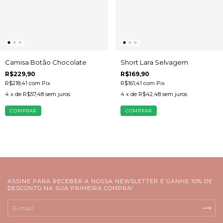
Short Lara Selvagem
Camisa Botão Chocolate
R$169,90
R$229,90
R$161,41
com
Pix
R$218,41
com
Pix
4
x de
R$42,48
sem juros
4
x de
R$57,48
sem juros
COMPRAR
COMPRAR
ASSINE PARA RECEBER A NOSSA NEWSLETTER E GANHE 10% DE
DESCONTO NA SUA PRIMEIRA COMPRA!