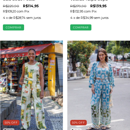
R$229,90
R$114,95
R$279,90
R$139,95
R$109,20
com
Pix
R$132,95
com
Pix
4
x de
R$28,74
sem juros
4
x de
R$34,99
sem juros
COMPRAR
COMPRAR
50
%
OFF
50
%
OFF