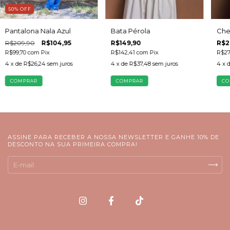
50
%
OFF
Pantalona Nala Azul
Bata Pérola
Che
R$209,90
R$104,95
R$149,90
R$2
R$99,70
com
Pix
R$142,41
com
Pix
R$27
4
x de
R$26,24
sem juros
4
x de
R$37,48
sem juros
4
x 
COMPRAR
COMPRAR
CO
ASSINE PARA RECEBER A NOSSA NEWSLETTER E GANHE 10% DE
DESCONTO NA SUA PRIMEIRA COMPRA!