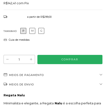
R$142,41
com
Pix
Frete grátis
a partir de
R$299,00
P
M
G
TAMANHO
Guia de medidas
Atenção, última peça!
MEIOS DE PAGAMENTO
MEIOS DE ENVIO
Regata Nalu
Minimalista e elegante, a Regata
Nalu
é a escolha perfeita para