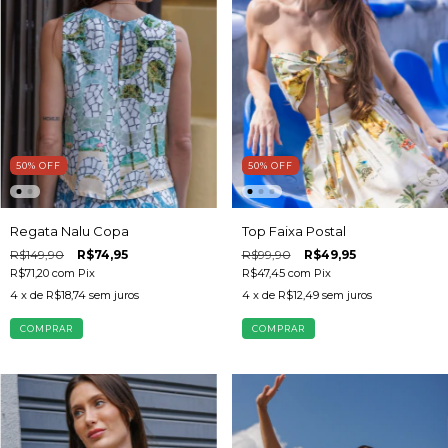
50
%
OFF
50
%
OFF
Regata Nalu Copa
Top Faixa Postal
R$149,90
R$74,95
R$99,90
R$49,95
R$71,20
com
Pix
R$47,45
com
Pix
4
x de
R$18,74
sem juros
4
x de
R$12,49
sem juros
COMPRAR
COMPRAR