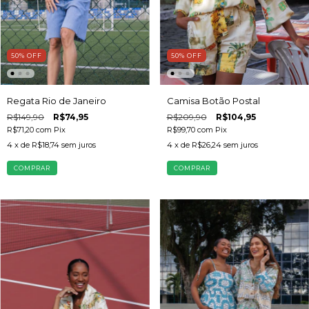
50
%
OFF
50
%
OFF
Regata Rio de Janeiro
Camisa Botão Postal
R$149,90
R$74,95
R$209,90
R$104,95
R$71,20
com
Pix
R$99,70
com
Pix
4
x de
R$18,74
sem juros
4
x de
R$26,24
sem juros
COMPRAR
COMPRAR