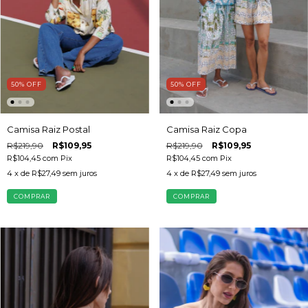
50
%
OFF
50
%
OFF
Camisa Raiz Copa
Camisa Raiz Postal
R$219,90
R$109,95
R$219,90
R$109,95
R$104,45
com
Pix
R$104,45
com
Pix
4
x de
R$27,49
sem juros
4
x de
R$27,49
sem juros
COMPRAR
COMPRAR