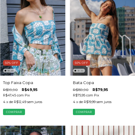
50
%
OFF
50
%
OFF
Top Faixa Copa
Bata Copa
R$99,90
R$49,95
R$159,90
R$79,95
R$47,45
com
Pix
R$75,95
com
Pix
4
x de
R$12,49
sem juros
4
x de
R$19,99
sem juros
COMPRAR
COMPRAR