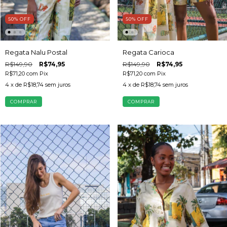
50
%
OFF
50
%
OFF
Regata Nalu Postal
Regata Carioca
R$149,90
R$74,95
R$149,90
R$74,95
R$71,20
com
Pix
R$71,20
com
Pix
4
x de
R$18,74
sem juros
4
x de
R$18,74
sem juros
COMPRAR
COMPRAR