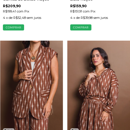
R$209,90
R$159,90
R$199,41
com
Pix
R$151,91
com
Pix
4
x de
R$52,48
sem juros
4
x de
R$39,98
sem juros
COMPRAR
COMPRAR