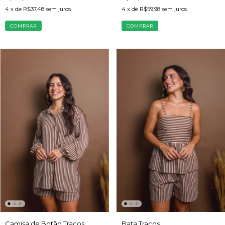
4
x de
R$37,48
sem juros
4
x de
R$59,98
sem juros
COMPRAR
COMPRAR
Camisa de Botão Traços
Bata Traços