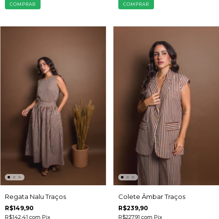
COMPRAR
COMPRAR
Regata Nalu Traços
Colete Âmbar Traços
R$149,90
R$239,90
R$142,41
com
Pix
R$227,91
com
Pix