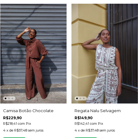
Regata Nalu Selvagem
Camisa Botão Chocolate
R$149,90
R$229,90
R$142,41
com
Pix
R$218,41
com
Pix
4
x de
R$37,48
sem juros
4
x de
R$57,48
sem juros