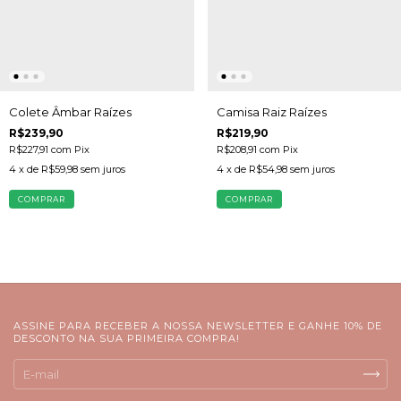
Colete Âmbar Raízes
Camisa Raiz Raízes
R$239,90
R$219,90
R$227,91
com
Pix
R$208,91
com
Pix
4
x de
R$59,98
sem juros
4
x de
R$54,98
sem juros
COMPRAR
COMPRAR
ASSINE PARA RECEBER A NOSSA NEWSLETTER E GANHE 10% DE
DESCONTO NA SUA PRIMEIRA COMPRA!