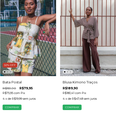
50
%
OFF
Bata Postal
Blusa Kimono Traços
R$159,90
R$79,95
R$189,90
R$75,95
com
Pix
R$180,41
com
Pix
4
x de
R$19,99
sem juros
4
x de
R$47,48
sem juros
COMPRAR
COMPRAR