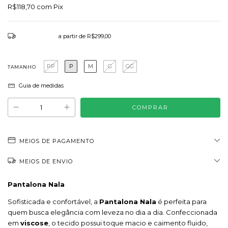
R$118,70
com
Pix
Frete grátis
a partir de
R$299,00
PP
P
M
G
GG
TAMANHO
Guia de medidas
MEIOS DE PAGAMENTO
MEIOS DE ENVIO
Pantalona Nala
Sofisticada e confortável, a
Pantalona Nala
é perfeita para
quem busca elegância com leveza no dia a dia. Confeccionada
em
viscose
, o tecido possui toque macio e caimento fluido,