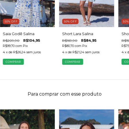
50
%
OFF
50
50
%
OFF
Short Lara Salina
Shor
Saia Godê Salina
R$169,90
R$84,95
R$15
R$209,90
R$104,95
R$80,70
com
Pix
R$75
R$99,70
com
Pix
4
x de
R$21,24
sem juros
4
x 
4
x de
R$26,24
sem juros
COMPRAR
CO
COMPRAR
Para comprar com esse produto