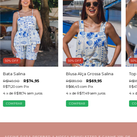
50
%
OFF
50
%
OFF
50
Bata Salina
Blusa Alça Grossa Salina
Top 
R$149,90
R$74,95
R$139,90
R$69,95
R$9
R$71,20
com
Pix
R$66,45
com
Pix
R$47
4
x de
R$18,74
sem juros
4
x de
R$17,49
sem juros
4
x 
COMPRAR
COMPRAR
CO