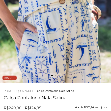
50
%
OFF
Início
.
LIQUI 50% OFF
.
Calça Pantalona Nala Salina
Calça Pantalona Nala Salina
R$249,90
R$124,95
4
x de
R$31,24
sem juros