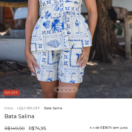
50
%
OFF
Início
.
LIQUI 50% OFF
.
Bata Salina
Bata Salina
R$149,90
R$74,95
4
x de
R$18,74
sem juros