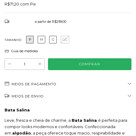
R$71,20
com
Pix
Frete grátis
a partir de
R$299,00
P
M
G
GG
TAMANHO
Guia de medidas
MEIOS DE PAGAMENTO
MEIOS DE ENVIO
Bata Salina
Leve, fresca e cheia de charme, a
Bata Salina
é perfeita para
compor looks modernos e confortáveis. Confeccionada
em
algodão
, a peça oferece toque macio, respirabilidade e