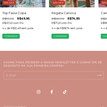
50
%
OFF
50
%
OFF
50
Top Faixa Copa
Regata Carioca
Cam
R$99,90
R$49,95
R$149,90
R$74,95
R$2
R$47,45
com
Pix
R$71,20
com
Pix
R$99
4
x de
R$12,49
sem juros
4
x de
R$18,74
sem juros
4
x 
COMPRAR
COMPRAR
CO
ASSINE PARA RECEBER A NOSSA NEWSLETTER E GANHE 10% DE
DESCONTO NA SUA PRIMEIRA COMPRA!