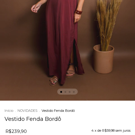
Início
.
NOVIDADES
.
Vestido Fenda Bordô
Vestido Fenda Bordô
R$239,90
4
x de
R$59,98
sem juros