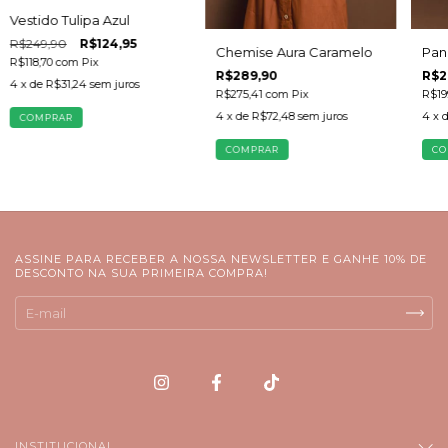
Vestido Tulipa Azul
R$249,90
R$124,95
Pan
Chemise Aura Caramelo
R$118,70
com
Pix
R$2
R$289,90
4
x de
R$31,24
sem juros
R$19
R$275,41
com
Pix
4
x 
4
x de
R$72,48
sem juros
COMPRAR
CO
COMPRAR
ASSINE PARA RECEBER A NOSSA NEWSLETTER E GANHE 10% DE
DESCONTO NA SUA PRIMEIRA COMPRA!
INSTITUCIONAL