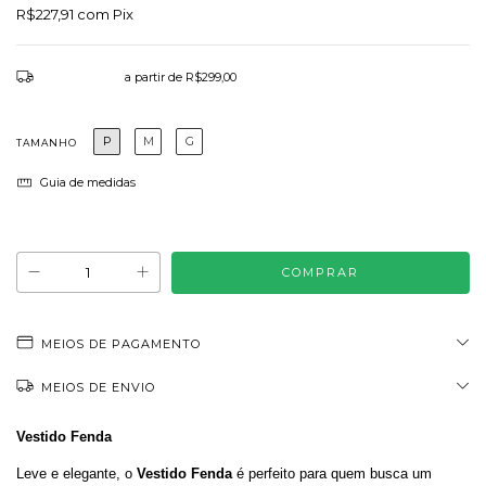
R$227,91
com
Pix
Frete grátis
a partir de
R$299,00
P
M
G
TAMANHO
Guia de medidas
Atenção, última peça!
MEIOS DE PAGAMENTO
MEIOS DE ENVIO
Vestido Fenda
Leve e elegante, o
Vestido Fenda
é perfeito para quem busca um