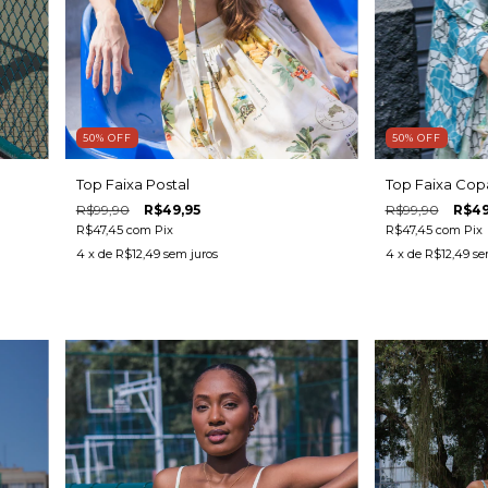
50
%
OFF
50
%
OFF
Top Faixa Postal
Top Faixa Cop
R$99,90
R$49,95
R$99,90
R$49
R$47,45
com
Pix
R$47,45
com
Pix
4
x de
R$12,49
sem juros
4
x de
R$12,49
se