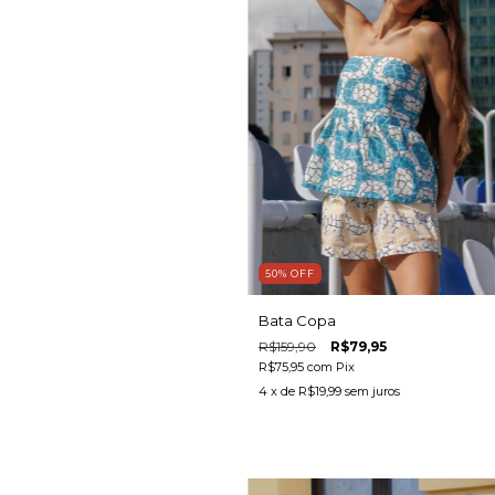
50
%
OFF
Bata Copa
R$159,90
R$79,95
R$75,95
com
Pix
4
x de
R$19,99
sem juros