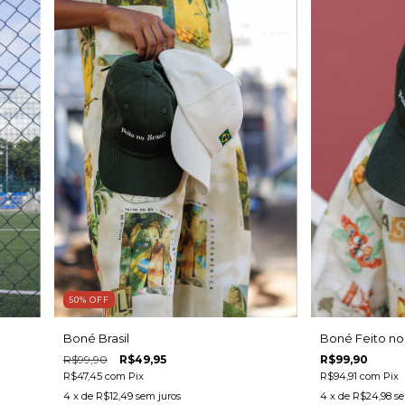
50
%
OFF
Boné Brasil
Boné Feito no 
R$99,90
R$49,95
R$99,90
R$47,45
com
Pix
R$94,91
com
Pix
4
x de
R$12,49
sem juros
4
x de
R$24,98
se