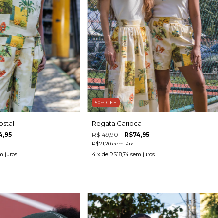
50
%
OFF
ostal
Regata Carioca
4,95
R$149,90
R$74,95
R$71,20
com
Pix
m juros
4
x de
R$18,74
sem juros