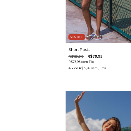
50
%
OFF
Short Postal
R$159,90
R$79,95
R$75,95
com
Pix
4
x de
R$19,99
sem juros