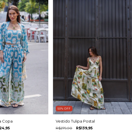
50
%
OFF
a Copa
Vestido Tulipa Postal
24,95
R$279,90
R$139,95