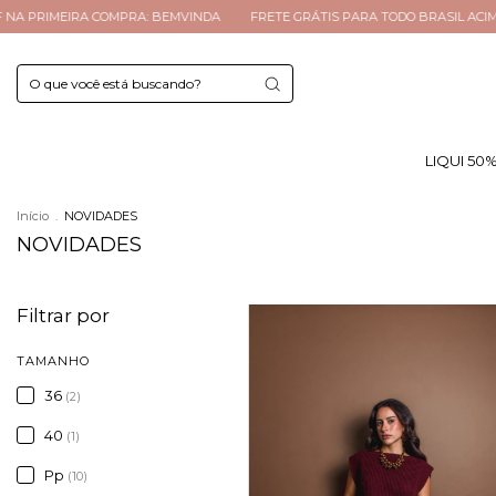
ETE GRÁTIS PARA TODO BRASIL ACIMA R$299
ATÉ 4X SEM JUROS
10% O
LIQUI 50
Início
.
NOVIDADES
NOVIDADES
Filtrar por
TAMANHO
36
(2)
40
(1)
Pp
(10)