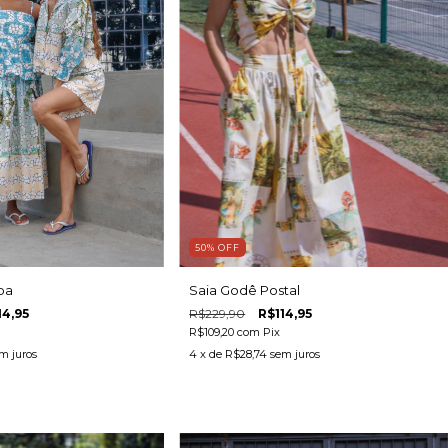
50
%
OFF
Saia Godê Postal
pa
R$229,90
R$114,95
14,95
R$109,20
com
Pix
4
x de
R$28,74
sem juros
m juros