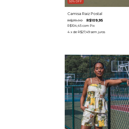
50
%
OFF
Camisa Raiz Postal
R$219,90
R$109,95
R$104,45
com
Pix
4
x de
R$27,49
sem juros