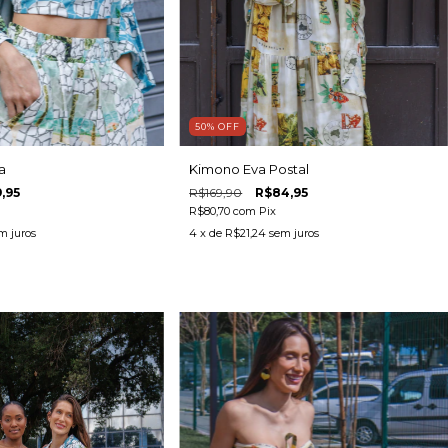
50
%
OFF
a
Kimono Eva Postal
,95
R$169,90
R$84,95
R$80,70
com
Pix
m juros
4
x de
R$21,24
sem juros