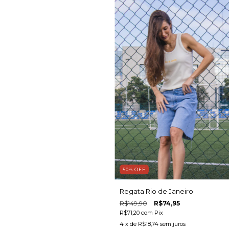
50
%
OFF
Regata Rio de Janeiro
R$149,90
R$74,95
R$71,20
com
Pix
4
x de
R$18,74
sem juros