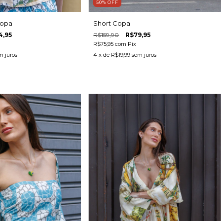
50
%
OFF
Copa
Short Copa
4,95
R$159,90
R$79,95
R$75,95
com
Pix
m juros
4
x de
R$19,99
sem juros