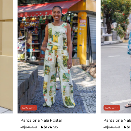
50
%
OFF
50
%
OFF
Pantalona Nala Postal
Pantalona Nal
R$249,90
R$124,95
R$249,90
R$1