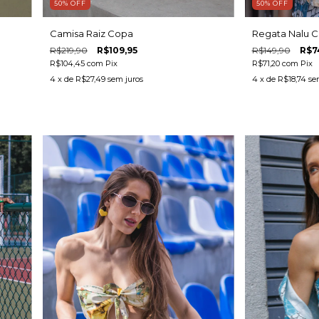
50
%
OFF
50
%
OFF
Camisa Raiz Copa
Regata Nalu 
R$219,90
R$109,95
R$149,90
R$7
R$104,45
com
Pix
R$71,20
com
Pix
4
x de
R$27,49
sem juros
4
x de
R$18,74
se