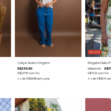
50
%
OFF
Calça Jeans Origem
Regata Nalu P
R$239,90
R$149,90
R$7
R$227,91
com
Pix
R$71,20
com
Pix
4
x de
R$59,98
sem juros
4
x de
R$18,74
se