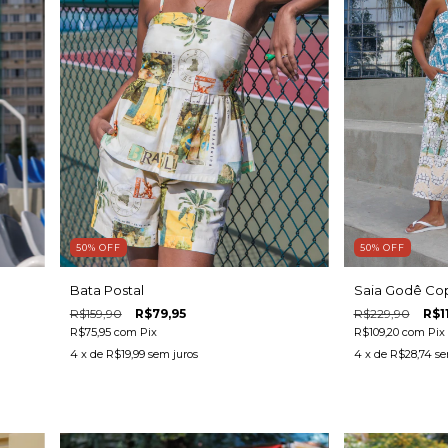
50
%
OFF
50
%
OFF
Bata Postal
Saia Godê Co
R$159,90
R$79,95
R$229,90
R$1
R$75,95
com
Pix
R$109,20
com
Pix
4
x de
R$19,99
sem juros
4
x de
R$28,74
se