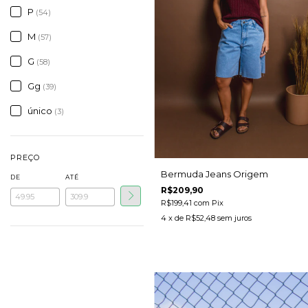
P
(54)
M
(57)
G
(58)
Gg
(39)
único
(3)
PREÇO
Bermuda Jeans Origem
DE
ATÉ
R$209,90
R$199,41
com
Pix
4
x de
R$52,48
sem juros