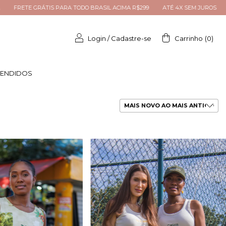
IMA R$299
ATÉ 4X SEM JUROS
10% OFF NA PRIMEIRA COMPRA: BEMVIN
Login
/
Cadastre-se
Carrinho
(
0
)
VENDIDOS