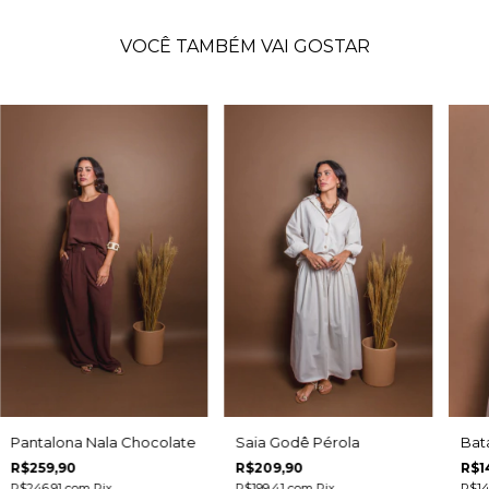
VOCÊ TAMBÉM VAI GOSTAR
Saia Godê Pérola
Pantalona Nala Chocolate
Bat
R$209,90
R$259,90
R$1
R$199,41
com
Pix
R$246,91
com
Pix
R$14