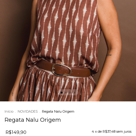
Início
.
NOVIDADES
.
Regata Nalu Origem
Regata Nalu Origem
R$149,90
4
x de
R$37,48
sem juros