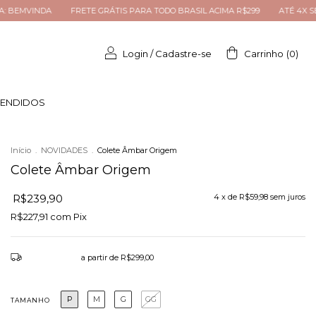
ASIL ACIMA R$299
ATÉ 4X SEM JUROS
10% OFF NA PRIMEIRA COMPRA:
Login
/
Cadastre-se
Carrinho
(
0
)
VENDIDOS
Início
.
NOVIDADES
.
Colete Âmbar Origem
Colete Âmbar Origem
R$239,90
4
x de
R$59,98
sem juros
R$227,91
com
Pix
Frete grátis
a partir de
R$299,00
P
M
G
GG
TAMANHO