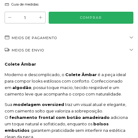
Guia de medidas
MEIOS DE PAGAMENTO
MEIOS DE ENVIO
Colete Âmbar
Moderno e descomplicado, o
Colete Âmbar
é a peça ideal
para compor looks estilosos com conforto. Confeccionado
em
algodão
, possui toque macio, tecido respirável e um
caimento leve que acompanha o corpo com naturalidade.
Sua
modelagem oversized
traz um visual atual e elegante,
com caimento solto que valoriza a sobreposição.
O
fechamento frontal com botão amadeirado
adiciona
um toque natural e sofisticado, enquanto os
bolsos
embutidos
garantem praticidade sem interferir na estética
clean da peça.