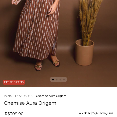
FRETE GRÁTIS
Início
.
NOVIDADES
.
Chemise Aura Origem
Chemise Aura Origem
R$309,90
4
x de
R$77,48
sem juros