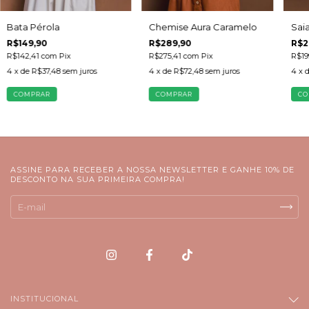
Bata Pérola
Sai
Chemise Aura Caramelo
R$149,90
R$2
R$289,90
R$142,41
com
Pix
R$19
R$275,41
com
Pix
4
x de
R$37,48
sem juros
4
x 
4
x de
R$72,48
sem juros
COMPRAR
CO
COMPRAR
ASSINE PARA RECEBER A NOSSA NEWSLETTER E GANHE 10% DE
DESCONTO NA SUA PRIMEIRA COMPRA!
INSTITUCIONAL