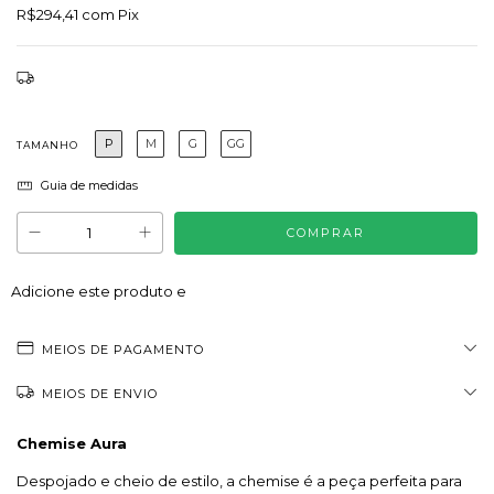
R$294,41
com
Pix
Frete grátis
P
M
G
GG
TAMANHO
Guia de medidas
Adicione este produto e
tenha frete grátis!
MEIOS DE PAGAMENTO
MEIOS DE ENVIO
Chemise Aura
Despojado e cheio de estilo, a chemise é a peça perfeita para