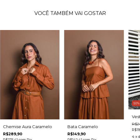
VOCÊ TAMBÉM VAI GOSTAR
50
Vest
R$2
Bata Caramelo
Chemise Aura Caramelo
R$11
R$149,90
R$289,90
4
x 
R$142,41
com
Pix
R$275,41
com
Pix