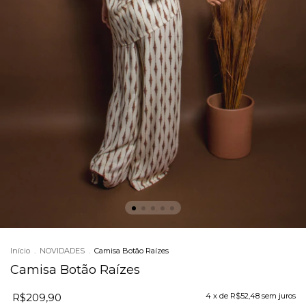
Início
.
NOVIDADES
.
Camisa Botão Raízes
Camisa Botão Raízes
R$209,90
4
x de
R$52,48
sem juros