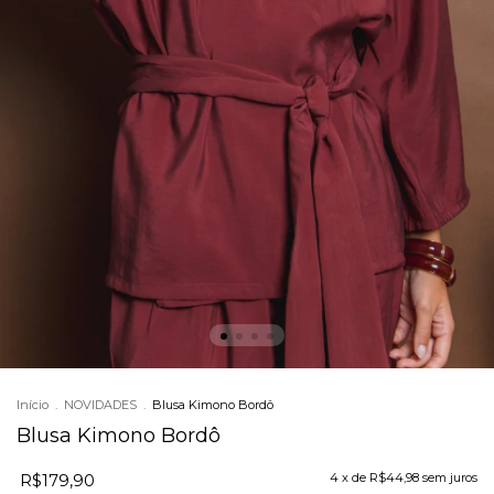
Início
.
NOVIDADES
.
Blusa Kimono Bordô
Blusa Kimono Bordô
R$179,90
4
x de
R$44,98
sem juros