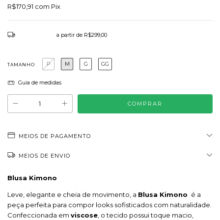
R$170,91
com
Pix
Frete grátis
a partir de
R$299,00
P
M
G
GG
TAMANHO
Guia de medidas
MEIOS DE PAGAMENTO
MEIOS DE ENVIO
Blusa Kimono
Leve, elegante e cheia de movimento, a
Blusa Kimono
é a
peça perfeita para compor looks sofisticados com naturalidade.
Confeccionada em
viscose
, o tecido possui toque macio,