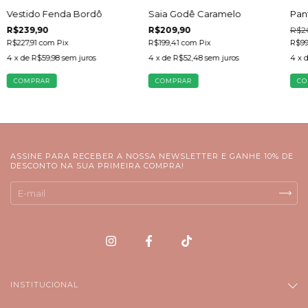
Vestido Fenda Bordô
Saia Godê Caramelo
Pan
R$239,90
R$209,90
R$2
R$227,91
com
Pix
R$199,41
com
Pix
R$99
4
x de
R$59,98
sem juros
4
x de
R$52,48
sem juros
4
x 
COMPRAR
COMPRAR
CO
ASSINE PARA RECEBER A NOSSA NEWSLETTER E GANHE 10% DE
DESCONTO NA SUA PRIMEIRA COMPRA!
INSTITUCIONAL