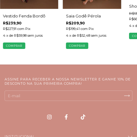
Shor
R$13
Saia Godê Pérola
Vestido Fenda Bordô
R$66
R$209,90
R$239,90
4
x 
R$199,41
com
Pix
R$227,91
com
Pix
4
x de
R$52,48
sem juros
4
x de
R$59,98
sem juros
CO
COMPRAR
COMPRAR
ASSINE PARA RECEBER A NOSSA NEWSLETTER E GANHE 10% DE
DESCONTO NA SUA PRIMEIRA COMPRA!
INSTITUCIONAL