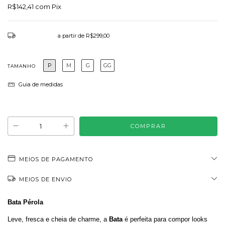
R$142,41
com
Pix
Frete grátis
a partir de
R$299,00
P
M
G
GG
TAMANHO
Guia de medidas
Atenção, última peça!
MEIOS DE PAGAMENTO
MEIOS DE ENVIO
Bata Pérola
Leve, fresca e cheia de charme, a
Bata
é perfeita para compor looks