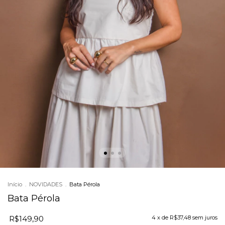
Início
.
NOVIDADES
.
Bata Pérola
Bata Pérola
R$149,90
4
x de
R$37,48
sem juros