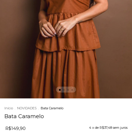
Início
.
NOVIDADES
.
Bata Caramelo
Bata Caramelo
R$149,90
4
x de
R$37,48
sem juros