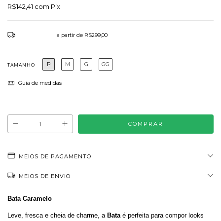
R$142,41
com
Pix
Frete grátis
a partir de
R$299,00
P
M
G
GG
TAMANHO
Guia de medidas
Atenção, última peça!
MEIOS DE PAGAMENTO
MEIOS DE ENVIO
Bata Caramelo
Leve, fresca e cheia de charme, a
Bata
é perfeita para compor looks