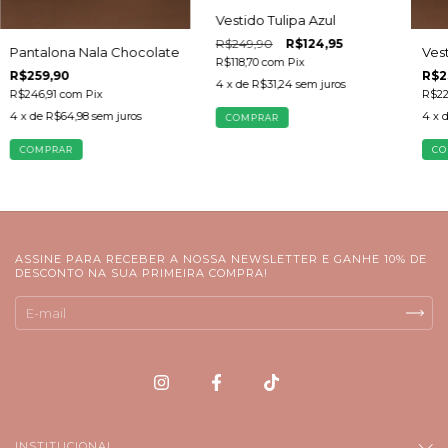
Vestido Tulipa Azul
R$249,90
R$124,95
Pantalona Nala Chocolate
Ves
R$118,70
com
Pix
R$259,90
R$2
4
x de
R$31,24
sem juros
R$246,91
com
Pix
R$22
4
x de
R$64,98
sem juros
4
x 
COMPRAR
COMPRAR
CO
ASSINE PARA RECEBER A NOSSA NEWSLETTER E GANHE 10% DE
DESCONTO NA SUA PRIMEIRA COMPRA!
INSTITUCIONAL