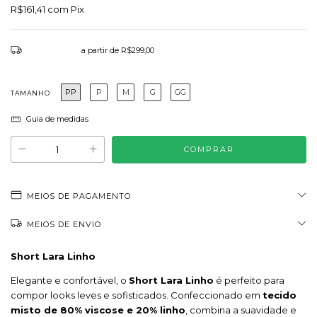
R$161,41
com
Pix
Frete grátis
a partir de
R$299,00
PP
P
M
G
GG
TAMANHO
Guia de medidas
MEIOS DE PAGAMENTO
MEIOS DE ENVIO
Short Lara Linho
Elegante e confortável, o
Short Lara Linho
é perfeito para
compor looks leves e sofisticados. Confeccionado em
tecido
misto de 80% viscose e 20% linho
, combina a suavidade e