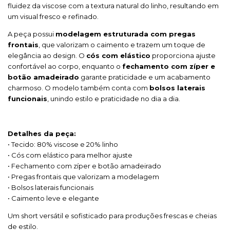
fluidez da viscose com a textura natural do linho, resultando em
um visual fresco e refinado.
A peça possui
modelagem estruturada com pregas
frontais
, que valorizam o caimento e trazem um toque de
elegância ao design. O
cós com elástico
proporciona ajuste
confortável ao corpo, enquanto o
fechamento com zíper e
botão amadeirado
garante praticidade e um acabamento
charmoso. O modelo também conta com
bolsos laterais
funcionais
, unindo estilo e praticidade no dia a dia.
Detalhes da peça:
• Tecido: 80% viscose e 20% linho
• Cós com elástico para melhor ajuste
• Fechamento com zíper e botão amadeirado
• Pregas frontais que valorizam a modelagem
• Bolsos laterais funcionais
• Caimento leve e elegante
Um short versátil e sofisticado para produções frescas e cheias
de estilo.