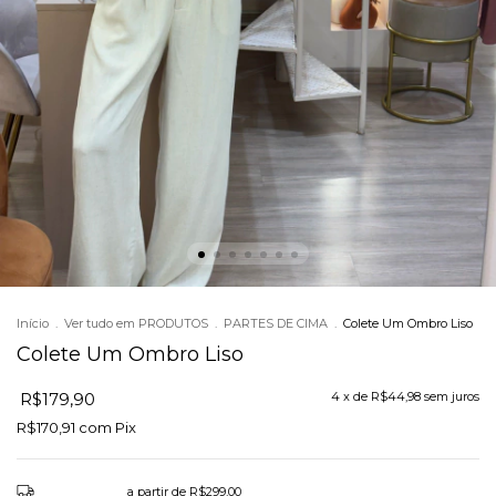
Início
.
Ver tudo em PRODUTOS
.
PARTES DE CIMA
.
Colete Um Ombro Liso
Colete Um Ombro Liso
R$179,90
4
x de
R$44,98
sem juros
R$170,91
com
Pix
Frete grátis
a partir de
R$299,00