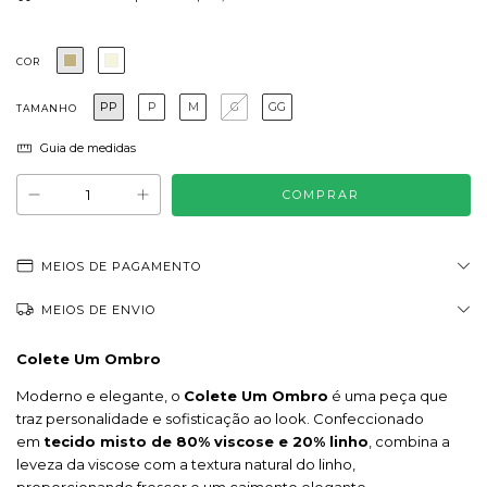
COR
PP
P
M
G
GG
TAMANHO
Guia de medidas
MEIOS DE PAGAMENTO
MEIOS DE ENVIO
Colete Um Ombro
Moderno e elegante, o
Colete Um Ombro
é uma peça que
traz personalidade e sofisticação ao look. Confeccionado
em
tecido misto de 80% viscose e 20% linho
, combina a
leveza da viscose com a textura natural do linho,
proporcionando frescor e um caimento elegante.